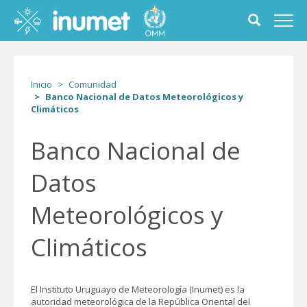
Pasar
al
Toggle
Toggl
contenido
search
navig
principal
form
Inicio
Comunidad
Banco Nacional de Datos Meteorológicos y
Climáticos
Banco Nacional de
Datos
Meteorológicos y
Climáticos
El Instituto Uruguayo de Meteorología (Inumet) es la
autoridad meteorológica de la República Oriental del