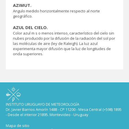
AZIMUT.
Angulo medido horizontalmente respecto al norte
geográfico.
AZUL DEL CIELO.
Color azul m s o menos intenso, característico del cielo sin
nubes producido por la difusión de la radiación del sol por
las moléculas de aire (ley de Raleigh). La luz azul
experimenta mayor difusión que la luz de longitudes de
onda superiores.
INSTITUTO URUGUAYO DE METEOROLOGÍA
Dr. Javier Barrios Amorín 1488 - CP 11200 - Mesa Central (+598) 1895
- Desde el interior 21895. Montevideo - Uruguay
Mapa de sitio