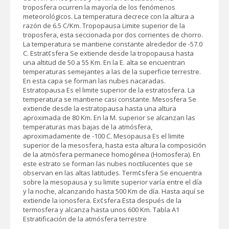
troposfera ocurren la mayoría de los fenómenos
meteorológicos. La temperatura decrece con la altura a
razón de 6.5 C/Km. Tropopausa Limite superior de la
troposfera, esta seccionada por dos corrientes de chorro.
La temperatura se mantiene constante alrededor de -57.0
C. Estrat¢sfera Se extiende desde la tropopausa hasta
una altitud de 50 a 55 Km. En la E. alta se encuentran
temperaturas semejantes a las de la superficie terrestre.
En esta capa se forman las nubes nacaradas.
Estratopausa Es el limite superior de la estratosfera. La
temperatura se mantiene casi constante. Mesosfera Se
extiende desde la estratopausa hasta una altura
aproximada de 80 Km. En la M. superior se alcanzan las
temperaturas mas bajas de la atmósfera,
aproximadamente de -100 C. Mesopausa Es el limite
superior de la mesosfera, hasta esta altura la composición
de la atmósfera permanece homogénea (Homosfera). En
este estrato se forman las nubes noctilucentes que se
observan en las altas latitudes. Term¢sfera Se encuentra
sobre la mesopausa y su limite superior varía entre el día
y la noche, alcanzando hasta 500 Km de día. Hasta aquí se
extiende la ionosfera. Ex¢sfera Esta después de la
termosfera y alcanza hasta unos 600 Km. Tabla A1
Estratificación de la atmósfera terrestre