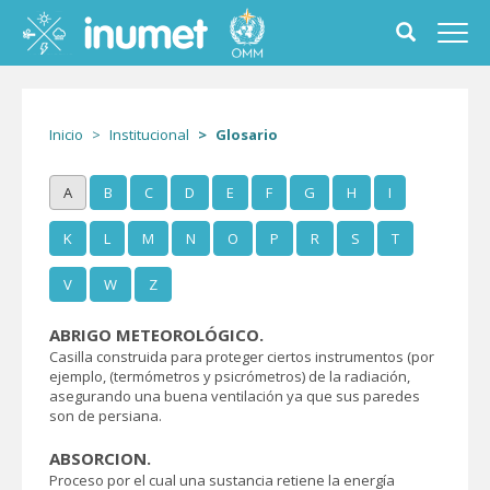
Pasar
al
Toggle
Toggl
contenido
search
navig
principal
form
Inicio
Institucional
Glosario
A
B
C
D
E
F
G
H
I
K
L
M
N
O
P
R
S
T
V
W
Z
ABRIGO METEOROLÓGICO.
Casilla construida para proteger ciertos instrumentos (por
ejemplo, (termómetros y psicrómetros) de la radiación,
asegurando una buena ventilación ya que sus paredes
son de persiana.
ABSORCION.
Proceso por el cual una sustancia retiene la energía