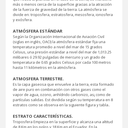
más o menos cerca de la superficie gracias a la atracción
de la fuerza de gravedad de la tierra. La atmósfera se
divide en: troposfera, estratosfera, mesosfera, ionosfera
y exósfera.
ATMÓSFERA ESTÁNDAR
Según la Organización Internacional de Aviación Civil
(siglas en inglés, OACI) la atmósfera estándar fija una
temperatura promedio a nivel del mar de 15 grados
Celsius, una presión estándar a nivel del mar de 1,013.25
milibares ó 29.92 pulgadas de mercurio y un grado de
temperatura de 0.65 grados Celsius por cada 100 metros
hasta 11 kilómetros en la atmósfera.
ATMOSFERA TERRESTRE.
Es la capa gaseosa que envuelve a la tierra, esta formado
de aire puro en combinación con otros gases como el
vapor de agua, ozono, anhídrido carbonizo, as¡ como de
partículas salidas. Est dividida según su temperatura en 8
estratos como se observa en la siguiente figura y tabla..
ESTRATO CARACTERÍSTICAS.
Troposfera Empieza en la superficie y alcanza una altitud
de 8 Km en los polos y 18 Km en el Ecuador. En la