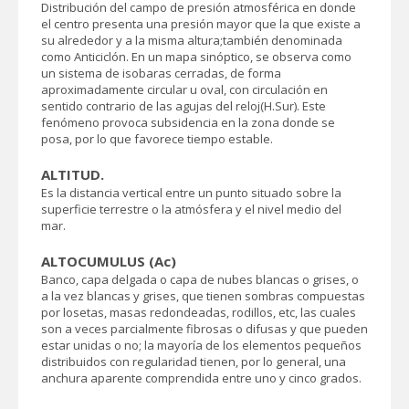
Distribución del campo de presión atmosférica en donde
el centro presenta una presión mayor que la que existe a
su alrededor y a la misma altura;también denominada
como Anticiclón. En un mapa sinóptico, se observa como
un sistema de isobaras cerradas, de forma
aproximadamente circular u oval, con circulación en
sentido contrario de las agujas del reloj(H.Sur). Este
fenómeno provoca subsidencia en la zona donde se
posa, por lo que favorece tiempo estable.
ALTITUD.
Es la distancia vertical entre un punto situado sobre la
superficie terrestre o la atmósfera y el nivel medio del
mar.
ALTOCUMULUS (Ac)
Banco, capa delgada o capa de nubes blancas o grises, o
a la vez blancas y grises, que tienen sombras compuestas
por losetas, masas redondeadas, rodillos, etc, las cuales
son a veces parcialmente fibrosas o difusas y que pueden
estar unidas o no; la mayoría de los elementos pequeños
distribuidos con regularidad tienen, por lo general, una
anchura aparente comprendida entre uno y cinco grados.